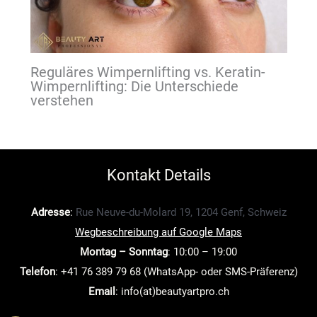
Reguläres Wimpernlifting vs. Keratin-
Wimpernlifting: Die Unterschiede
verstehen
Kontakt Details
Adresse
:
Rue Neuve-du-Molard 19, 1204 Genf, Schweiz
Wegbeschreibung auf Google Maps
Montag – Sonntag
: 10:00 – 19:00
Telefon
: +41 76 389 79 68 (WhatsApp- oder SMS-Präferenz)
Email
: info(at)beautyartpro.ch