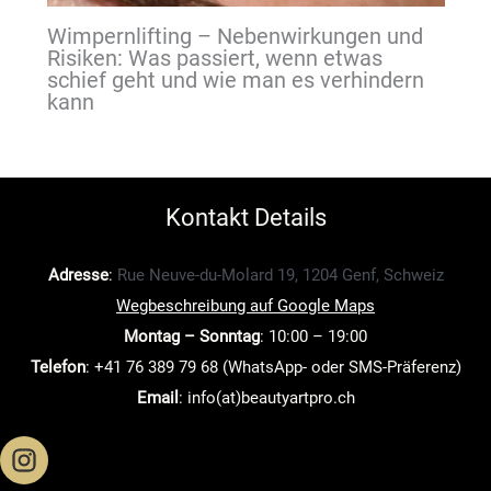
Wimpernlifting – Nebenwirkungen und
Risiken: Was passiert, wenn etwas
schief geht und wie man es verhindern
kann
Kontakt Details
Adresse
:
Rue Neuve-du-Molard 19, 1204 Genf, Schweiz
Wegbeschreibung auf Google Maps
Montag – Sonntag
: 10:00 – 19:00
Telefon
: +41 76 389 79 68 (WhatsApp- oder SMS-Präferenz)
Email
: info(at)beautyartpro.ch