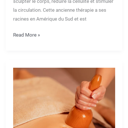
sculpter le corps, réduire la cellulite et stimuler
la circulation. Cette ancienne thérapie a ses
racines en Amérique du Sud et est
La
Read More »
puissance
de
la
madérothérapie
à
Genève
–
Le
secret
des