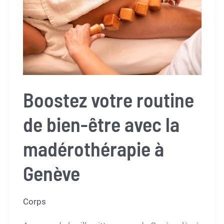
à
réduire
la
cellulite
naturellement
Boostez votre routine
de bien-être avec la
madérothérapie à
Genève
Corps