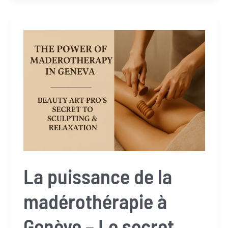
silhouette
naturellement
–
Expérience
de
madérothérapie
de
luxe
à
Beauty
Art
La puissance de la
Pro,
Genève
madérothérapie à
Genève – Le secret