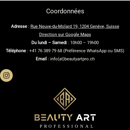
Genève
Coordonnées
:
Qu’est-
Adresse
:
Rue Neuve-du-Molard 19, 1204 Genève, Suisse
ce
Direction sur Google Maps
que
Du lundi – Samedi
: 10h00 – 19h00
c’est
Téléphone
: +41 76 389 79 68 (Préférence WhatsApp ou SMS)
et
Email
: info(at)beautyartpro.ch
pourquoi
vous
devriez
l’essayer