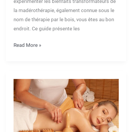
expérimenter les bienfaits transformateurs de
la madérothérapie, également connue sous le
nom de thérapie par le bois, vous êtes au bon
endroit. Ce guide présente les
Madérothérapie
Read More »
près
de
chez
moi
:
Les
meilleures
cliniques
et