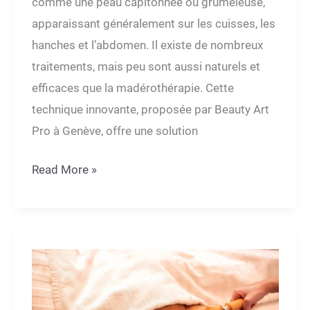
comme une peau capitonnée ou grumeleuse,
apparaissant généralement sur les cuisses, les
hanches et l’abdomen. Il existe de nombreux
traitements, mais peu sont aussi naturels et
efficaces que la madérothérapie. Cette
technique innovante, proposée par Beauty Art
Pro à Genève, offre une solution
Comment
Read More »
la
madérothérapie
à
Genève
peut
aider