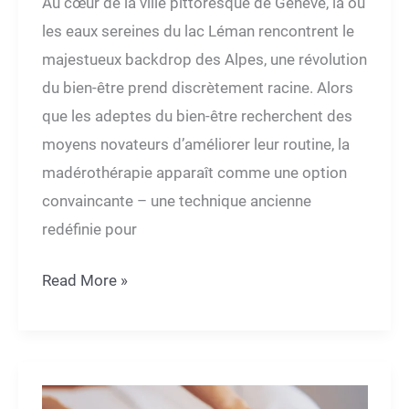
Au cœur de la ville pittoresque de Genève, là où
les eaux sereines du lac Léman rencontrent le
majestueux ‍backdrop des Alpes, une révolution
du bien-être prend discrètement racine. Alors
que les adeptes du bien-être recherchent des
moyens novateurs d’améliorer leur routine, la
madérothérapie apparaît comme une option
convaincante – une technique ancienne
redéfinie pour
Boostez
Read More »
votre
routine
de
bien-