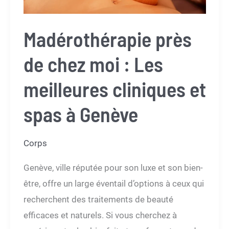
professionnels
de
Madérothérapie près
l’art
de
de chez moi : Les
la
meilleures cliniques et
beauté
pour
spas à Genève
sculpter
et
Corps
se
détendre
Genève, ville réputée pour son luxe et son bien-
être, offre un large éventail d’options à ceux qui
recherchent des traitements de beauté
efficaces et naturels. Si vous cherchez à