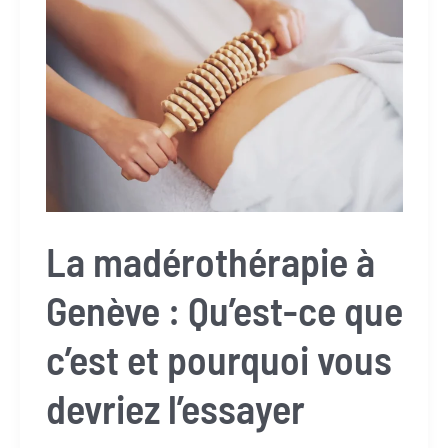
être
avec
la
madérothérapie
à
Genève
La madérothérapie à
Genève : Qu’est-ce que
c’est et pourquoi vous
devriez l’essayer