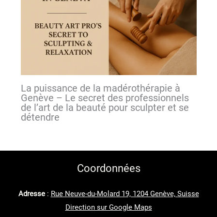
La puissance de la madérothérapie à
Genève – Le secret des professionnels
de l’art de la beauté pour sculpter et se
détendre
Coordonnées
Adresse
:
Rue Neuve-du-Molard 19, 1204 Genève, Suisse
Direction sur Google Maps